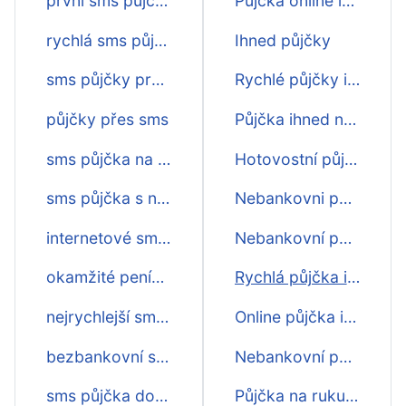
první sms půjčka zdarma
Půjčka online ihned na účet
rychlá sms půjčka přes internet
Ihned půjčky
sms půjčky pro osvč
Rychlé půjčky ihned na účet
půjčky přes sms
Půjčka ihned na ruku
sms půjčka na měsíc
Hotovostní půjčka ihned
sms půjčka s nejnižším úrokem
Nebankovni půjčky ihned na účet
internetové sms půjčky
Nebankovní půjčka ihned
okamžité peníze přes sms
Rychlá půjčka ihned na účet
nejrychlejší sms půjčka
Online půjčka ihned
bezbankovní sms půjčky
Nebankovní půjčky ihned
sms půjčka do 15 minut
Půjčka na ruku ihned