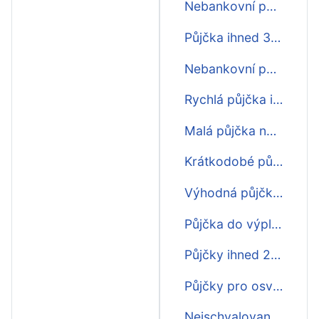
Nebankovní půjčky ihned do 5000
Půjčka ihned 3000
Nebankovní půjčka ihned bez poplatku
Rychlá půjčka ihned online
Malá půjčka nonstop ihned
Krátkodobé půjčky ihned
Výhodná půjčka ihned
Půjčka do výplaty ihned na účet
Půjčky ihned 200 000
Půjčky pro osvč ihned
Nejschvalovanější půjčka ihned