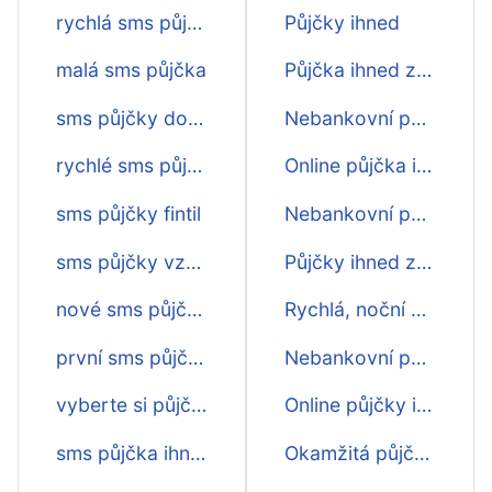
rychlá sms půjčka ihned
Půjčky ihned
malá sms půjčka
Půjčka ihned zdarma
sms půjčky do výplaty
Nebankovní půjčka online ihned
rychlé sms půjčky
Online půjčka ihned na účet
sms půjčky fintil
Nebankovní půjčky ihned zdarma
sms půjčky vzum
Půjčky ihned zdarma
nové sms půjčky
Rychlá, noční půjčka ihned i v noci
první sms půjčka zdarma
Nebankovní půjčka ihned zdarma
vyberte si půjčku přes sms
Online půjčky ihned
sms půjčka ihned na ruku
Okamžitá půjčka ihned na účet