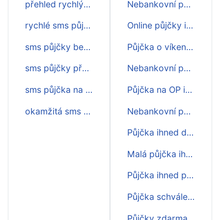
přehled rychlých půjček přes sms
Nebankovní půjčky online ihned
rychlé sms půjčky před výplatou
Online půjčky ihned na účet
sms půjčky bez doložení příjmu
Půjčka o víkendu ihned na účet
sms půjčky před výplatou
Nebankovní půjčky ihned na ruku
sms půjčka na op
Půjčka na OP ihned
okamžitá sms půjčka
Nebankovní půjčky zdarma ihned
Půjčka ihned dlouhodobá
Malá půjčka ihned
Půjčka ihned první zdarma
Půjčka schválení ihned
Půjčky zdarma ihned