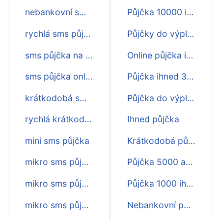
nebankovní sms půjčka ihned na účet
Půjčka 10000 ihned na účet
rychlá sms půjčka na op
Půjčky do výplaty ihned o víkendu
sms půjčka na občanský průkaz
Online půjčka ihned o víkendu
sms půjčka online ihned
Půjčka ihned 3000 na účet
krátkodobá sms půjčka ihned
Půjčka do výplaty ihned
rychlá krátkodobá sms půjčka
Ihned půjčka
mini sms půjčka
Krátkodobá půjčka na účet ihned
mikro sms půjčky
Půjčka 5000 akce ihned
mikro sms půjčka ihned
Půjčka 1000 ihned na účet
mikro sms půjčka online
Nebankovní půjčka schválení online ihned