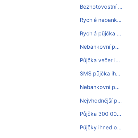
Bezhotovostní půjčka ihned
Rychlé nebankovní půjčky ihned na účet
Rychlá půjčka o víkendu ihned
Nebankovní půjčky ihned pro osvč
Půjčka večer ihned
SMS půjčka ihned bez poplatku předem a za potvrzení zaměstnání
Nebankovní půjčka ihned online zdarma
Nejvhodnější půjčka ihned na účet
Půjčka 300 000 ihned
Půjčky ihned on-line