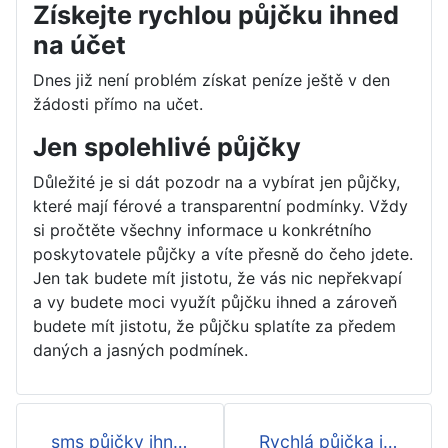
Získejte rychlou půjčku ihned
na účet
Dnes již není problém získat peníze ještě v den
žádosti přímo na učet.
Jen spolehlivé půjčky
Důležité je si dát pozodr na a vybírat jen půjčky,
které mají férové a transparentní podmínky. Vždy
si pročtěte všechny informace u konkrétního
poskytovatele půjčky a víte přesně do čeho jdete.
Jen tak budete mít jistotu, že vás nic nepřekvapí
a vy budete moci využít půjčku ihned a zároveň
budete mít jistotu, že půjčku splatíte za předem
daných a jasných podmínek.
sms půjčky ihned na účet
Rychlá půjčka ihned na účtě