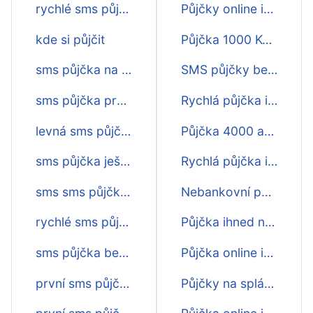
rychlé sms půjčky ihned
Půjčky online ihned
kde si půjčit
Půjčka 1000 Kč ihned
sms půjčka na cokoliv
SMS půjčky bez poplatku ihned
sms půjčka pro každého
Rychlá půjčka ihned na ruku
levná sms půjčka
Půjčka 4000 akce ihned
sms půjčka ještě dnes
Rychlá půjčka ihned 20000
sms sms půjčka ihned
Nebankovní půjčka ihned na účet
rychlé sms půjčky ještě dnes
Půjčka ihned na účet online
sms půjčka bez poplatku
Půjčka online ihned
první sms půjčky zdarma
Půjčky na splátky ihned online