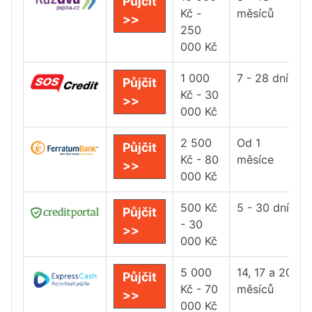
Půjčit
Kč -
měsíců
>>
250
000 Kč
1 000
7 - 28 dní
Půjčit
Kč - 30
>>
000 Kč
2 500
Od 1
Půjčit
Kč - 80
měsíce
>>
000 Kč
500 Kč
5 - 30 dní
Půjčit
- 30
>>
000 Kč
5 000
14, 17 a 20
Půjčit
Kč - 70
měsíců
>>
000 Kč