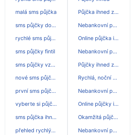
malá sms půjčka
Půjčka ihned zdarma
sms půjčky do výplaty
Nebankovní půjčka online ihned
rychlé sms půjčky
Online půjčka ihned na účet
sms půjčky fintil
Nebankovní půjčky ihned zdarma
sms půjčky vzum
Půjčky ihned zdarma
nové sms půjčky
Rychlá, noční půjčka ihned i v noci
první sms půjčka zdarma
Nebankovní půjčka ihned zdarma
vyberte si půjčku přes sms
Online půjčky ihned
sms půjčka ihned na ruku
Okamžitá půjčka ihned na účet
přehled rychlých půjček přes sms
Nebankovní půjčky online ihned