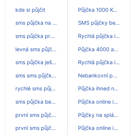
kde si půjčit
Půjčka 1000 Kč ihned
sms půjčka na cokoliv
SMS půjčky bez poplatku ihned
sms půjčka pro každého
Rychlá půjčka ihned na ruku
levná sms půjčka
Půjčka 4000 akce ihned
sms půjčka ještě dnes
Rychlá půjčka ihned 20000
sms sms půjčka ihned
Nebankovní půjčka ihned na účet
rychlé sms půjčky ještě dnes
Půjčka ihned na účet online
sms půjčka bez poplatku
Půjčka online ihned
první sms půjčky zdarma
Půjčky na splátky ihned online
první sms půjčka zdarma
Půjčka online ihned na účet