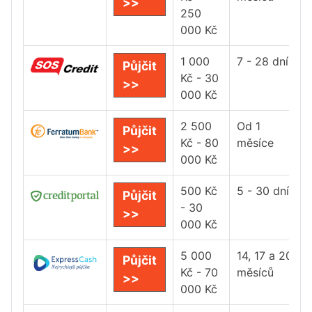
>>
250
000 Kč
1 000
7 - 28 dní
Půjčit
Kč - 30
>>
000 Kč
2 500
Od 1
Půjčit
Kč - 80
měsíce
>>
000 Kč
500 Kč
5 - 30 dní
Půjčit
- 30
>>
000 Kč
5 000
14, 17 a 20
Půjčit
Kč - 70
měsíců
>>
000 Kč