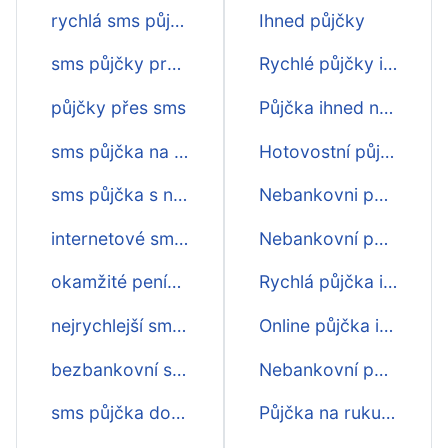
rychlá sms půjčka přes internet
Ihned půjčky
sms půjčky pro osvč
Rychlé půjčky ihned na účet
půjčky přes sms
Půjčka ihned na ruku
sms půjčka na měsíc
Hotovostní půjčka ihned
sms půjčka s nejnižším úrokem
Nebankovni půjčky ihned na účet
internetové sms půjčky
Nebankovní půjčka ihned
okamžité peníze přes sms
Rychlá půjčka ihned na účet
nejrychlejší sms půjčka
Online půjčka ihned
bezbankovní sms půjčky
Nebankovní půjčky ihned
sms půjčka do 15 minut
Půjčka na ruku ihned