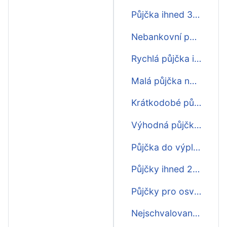
Půjčka ihned 3000
Nebankovní půjčka ihned bez poplatku
Rychlá půjčka ihned online
Malá půjčka nonstop ihned
Krátkodobé půjčky ihned
Výhodná půjčka ihned
Půjčka do výplaty ihned na účet
Půjčky ihned 200 000
Půjčky pro osvč ihned
Nejschvalovanější půjčka ihned