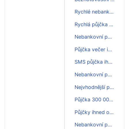
Rychlé nebankovní půjčky ihned na účet
Rychlá půjčka o víkendu ihned
Nebankovní půjčky ihned pro osvč
Půjčka večer ihned
SMS půjčka ihned bez poplatku předem a za potvrzení zaměstnání
Nebankovní půjčka ihned online zdarma
Nejvhodnější půjčka ihned na účet
Půjčka 300 000 ihned
Půjčky ihned on-line
Nebankovní půjčky ihned do 5000