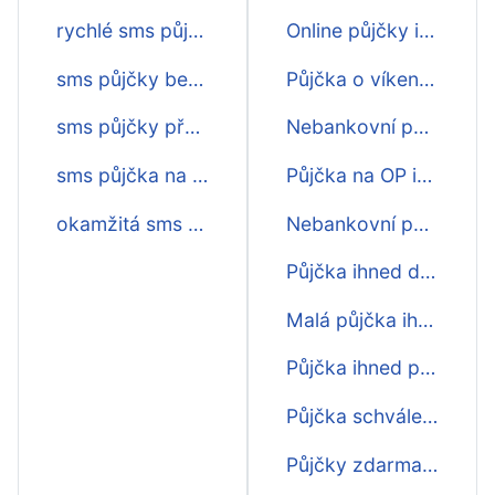
rychlé sms půjčky před výplatou
Online půjčky ihned na účet
sms půjčky bez doložení příjmu
Půjčka o víkendu ihned na účet
sms půjčky před výplatou
Nebankovní půjčky ihned na ruku
sms půjčka na op
Půjčka na OP ihned
okamžitá sms půjčka
Nebankovní půjčky zdarma ihned
Půjčka ihned dlouhodobá
Malá půjčka ihned
Půjčka ihned první zdarma
Půjčka schválení ihned
Půjčky zdarma ihned